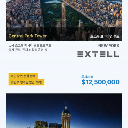
Central Park Tower
초고층 프리미엄 콘도
NEW YORK
뉴욕 초고층 럭셔리 콘도 프로젝트
공사 완료, 현재 성황리 운영 중
이민 승인 전원 완료
투자금 총
$12,500,000
조건부 영주권 발급 15명