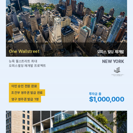
One Wallstreet
오피스 빌딩 재개발
NEW YORK
뉴욕 월스트리트 최대
오피스빌딩 재개발 프로젝트
이민 승인 전원 완료
조건부 영주권 발급 완료
투자금 총
$1,000,000
영구 영주권 발급 1명