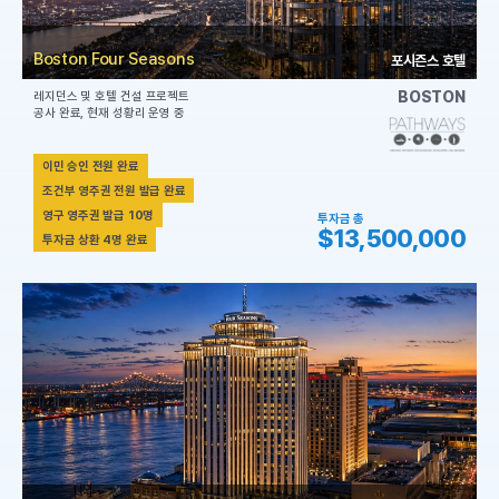
Boston Four Seasons
포시즌스 호텔
BOSTON
레지던스 및 호텔 건설 프로젝트
공사 완료, 현재 성황리 운영 중
이민 승인 전원 완료
조건부 영주권 전원 발급 완료
영구 영주권 발급 10명
투자금 총
$13,500,000
투자금 상환 4명 완료