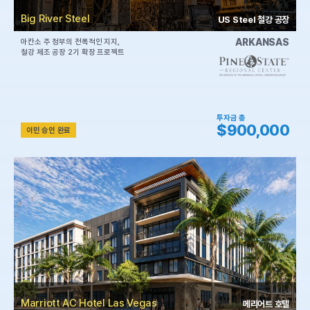
Big River Steel
US Steel 철강 공장
ARKANSAS
아칸소 주 정부의 전폭적인 지지,
철강 제조 공장 2기 확장 프로젝트
투자금 총
$900,000
이민 승인 완료
Marriott AC Hotel Las Vegas
메리어트 호텔