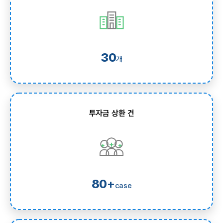
30
개
투자금 상환 건
80+
case