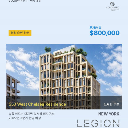
2026년 4분기 완공 예정
투자금 총
$800,000
청원 승인 완료
550 West Chelsea Residence
럭셔리 콘도
NEW YORK
뉴욕 허드슨 마지막 럭셔리 레지던스
2027년 3분기 완공 예정