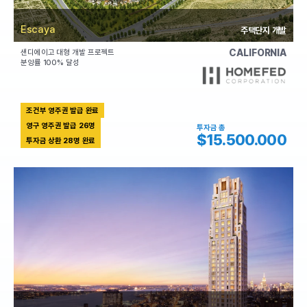
Escaya
주택단지 개발
CALIFORNIA
샌디에이고 대형 개발 프로젝트
분양률 100% 달성
조건부 영주권 발급 완료
영구 영주권 발급 26명
투자금 총
$15.500.000
투자금 상환 28명 완료