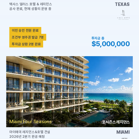
TEXAS
텍사스 댈러스 호텔 & 레지던스
공사 완료, 현재 성황리 운영 중
이민 승인 전원 완료
조건부 영주권 발급 7명
투자금 총
$5,000,000
투자금 상환 2명 완료
Miami Four Seasons
포시즌스 레지던스
MIAMI
마이애미 레지던스&호텔 건설
2026년 2분기 완공 예정