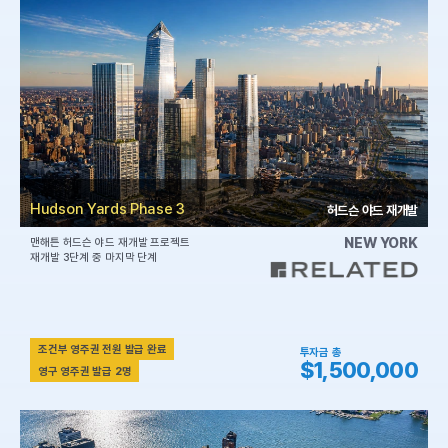
Hudson Yards Phase 3
허드슨 야드 재개발
NEW YORK
맨해튼 허드슨 야드 재개발 프로젝트
재개발 3단계 중 마지막 단계
조건부 영주권 전원 발급 완료
투자금 총
$1,500,000
영구 영주권 발급 2명