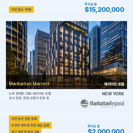
투자금 총
$15,200,000
이민 접수 19명
Manhattan Marriott
메리어트 호텔
NEW YORK
뉴욕 맨해튼 CBD 메리어트 호텔
공사 완료, 현재 성황리 운영 중
이민 승인 전원 완료
조건부 영주권 전원 발급 완료
투자금 총
$2,000,000
영구 영주권 발급 2명