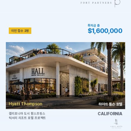
투자금 총
$1,600,000
이민 접수 2명
Hyatt Thompson
하야트 톰슨 호텔
CALIFORNIA
캘리포니아 도시 팜스프링스
럭셔리 리조트 호텔 프로젝트