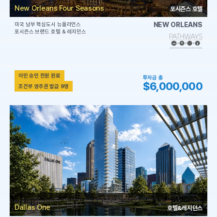
New Orleans Four Seasons
포시즌스 호텔
NEW ORLEANS
미국 남부 핵심도시 뉴올리언스
포시즌스 브랜드 호텔 & 레지던스
이민 승인 전원 완료
투자금 총
$6,000,000
조건부 영주권 발급 9명
Dallas One
호텔&레지던스