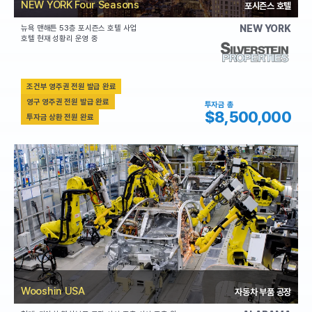
NEW YORK Four Seasons
포시즌스 호텔
NEW YORK
뉴욕 맨해튼 53층 포시즌스 호텔 사업
호텔 현재 성황리 운영 중
조건부 영주권 전원 발급 완료
영구 영주권 전원 발급 완료
투자금 총
$8,500,000
투자금 상환 전원 완료
Wooshin USA
자동차 부품 공장