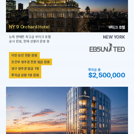
NY 9 Orchard Hotel
부티크 호텔
NEW YORK
뉴욕 맨해튼 최고급 부티크 호텔
공사 완료, 현재 성황리 운영 중
이민 승인 전원 완료
조건부 영주권 전원 발급 완료
영구 영주권 발급 1명
투자금 총
$2,500,000
투자금 상환 1명 완료