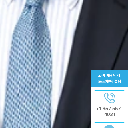
고객 마음 먼저
모스이민컨설팅
+1 657 557-
4031